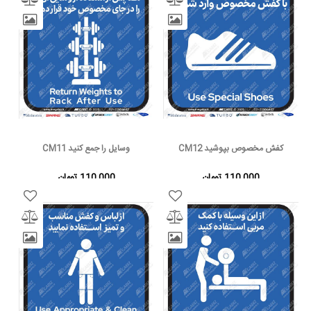
کفش مخصوص بپوشید CM12
وسایل را جمع کنید CM11
110,000 تومان
110,000 تومان