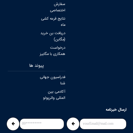
سفارش
اختصاصی
نتایج قرعه کشی
ماه
دریافت بن خرید
(مگابن)
درخواست
همکاری با مگابیز
پیوند ها
فدراسیون جهانی
شنا
آکادمی بین
المللی واترپولو
ارسال خبرنامه