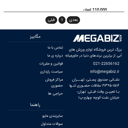
110,000 تومان
بعدی
1
قبلی
مگابیز
تماس با ما
بزرگ ترین فروشگاه لوازم ورزش های
آبی از برترین برندهای دنیا در خاورمیانه
درباره ی ما
021-22656162
قوانین و مقررات
info@megabiz.ir
سیاست رازداری
نشـانی صندوق پسـتی: تهـــران
مراکز فروش
۱۵۱۶-۱۹۳۹۵ ملاقات حضـوری تنـها
حضوری
بـا تعییـن وقت قبـلی: تهران-
حراجی ها
خیابان نفت-کوچه‌ چهارم-پ۱
راهنما
سایزبندی مایو
سوالات متداول