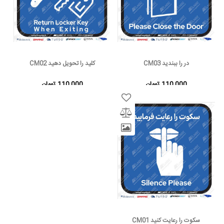
در را ببندید CM03
کلید را تحویل دهید CM02
110,000 تومان
110,000 تومان
سکوت را رعایت کنید CM01