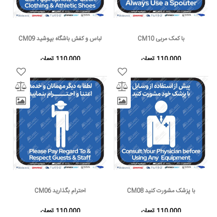
با کمک مربی CM10
لباس و کفش باشگاه بپوشید CM09
110,000 تومان
110,000 تومان
با پزشک مشورت کنید CM08
احترام بگذارید CM06
110,000 تومان
110,000 تومان