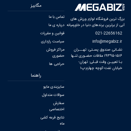
مگابیز
تماس با ما
بزرگ ترین فروشگاه لوازم ورزش های
آبی از برترین برندهای دنیا در خاورمیانه
درباره ی ما
021-22656162
قوانین و مقررات
info@megabiz.ir
سیاست رازداری
نشـانی صندوق پسـتی: تهـــران
مراکز فروش
۱۵۱۶-۱۹۳۹۵ ملاقات حضـوری تنـها
حضوری
بـا تعییـن وقت قبـلی: تهران-
حراجی ها
خیابان نفت-کوچه‌ چهارم-پ۱
راهنما
سایزبندی مایو
سوالات متداول
سفارش
اختصاصی
نتایج قرعه کشی
ماه