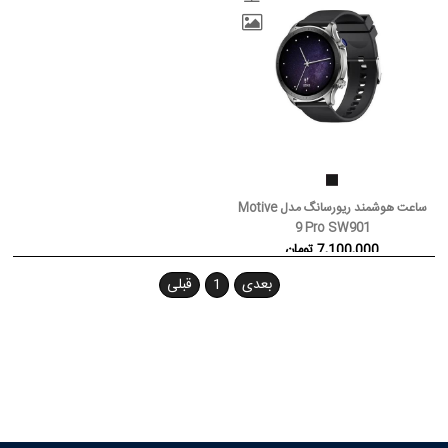
ساعت هوشمند ریورسانگ مدل Motive
9 Pro SW901
7,100,000 تومان
بعدی
1
قبلی